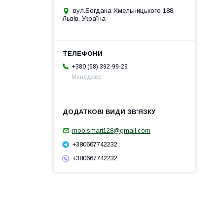
вул.Богдана Хмельницького 188,
Львів, Україна
+380 (68) 392-99-29
Менеджер
mobismart128@gmail.com
+380667742232
+380667742232