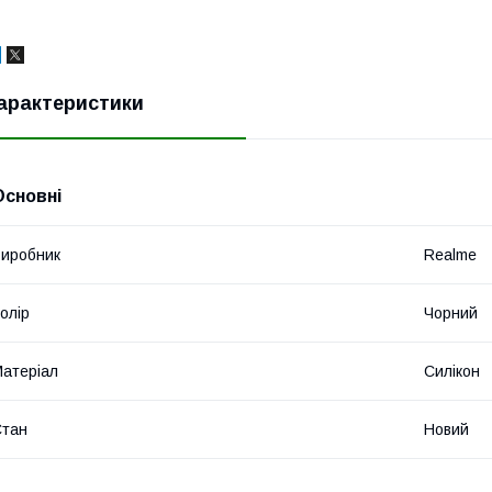
арактеристики
Основні
иробник
Realme
олір
Чорний
атеріал
Силікон
Стан
Новий