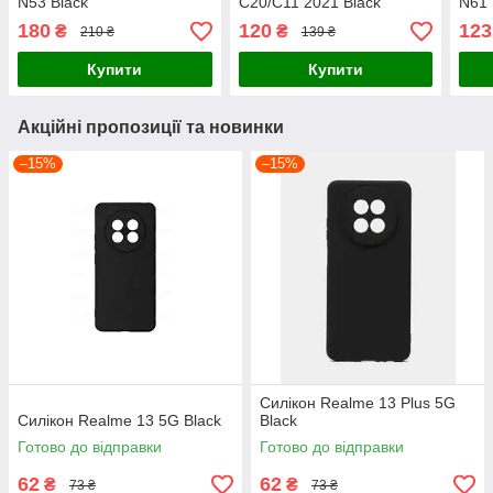
N53 Black
C20/C11 2021 Black
N61 
180
120
123
₴
₴
210 ₴
139 ₴
Купити
Купити
Акційні пропозиції та новинки
–15%
–15%
Силікон Realme 13 Plus 5G
Силікон Realme 13 5G Black
Black
Готово до відправки
Готово до відправки
62
62
₴
₴
73 ₴
73 ₴