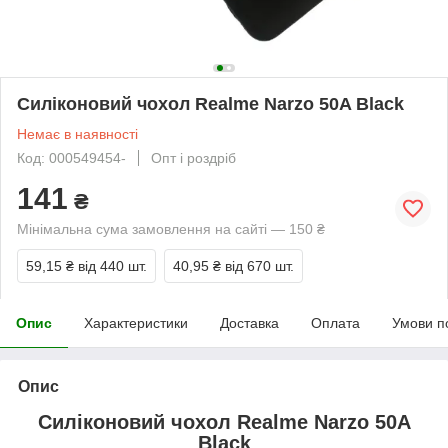
Силіконовий чохол Realme Narzo 50A Black
Немає в наявності
Код: 000549454-
Опт і роздріб
141
₴
Мінімальна сума замовлення на сайті — 150 ₴
59,15 ₴
від 440 шт.
40,95 ₴
від 670 шт.
Опис
Характеристики
Доставка
Оплата
Умови п
Опис
Силіконовий чохол Realme Narzo 50A
Black