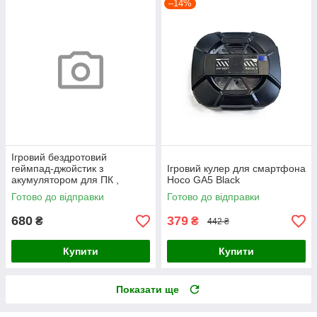
–14%
Ігровий бездротовий
геймпад-джойстик з
Ігровий кулер для смартфона
акумулятором для ПК ,
Hoco GA5 Black
Джойстик для PS4 з повним
Готово до відправки
Готово до відправки
набором функцій
680
379
₴
₴
442 ₴
Купити
Купити
Показати ще