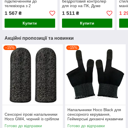
підключенням до
бездротовий контролер
стил
телевізора з 2
для ігор на ПК, Дуже
мані
джойстиками, Консоль
функціональний джойстик
ерго
1 567
1 511
1 2
₴
₴
M15 64GB два
для Sony playstation 4
PS4 
бездротових контролери
прис
Купити
Купити
Акційні пропозиції та новинки
–15%
–15%
Напальчники Hoco Black для
Сенсорні ігрові напальчники
сенсорного керування,
Hoco GM4, чорний із сріблом
Геймерські дихаючі кукавички
з напальчниками ігрові для
Готово до відправки
Готово до відправки