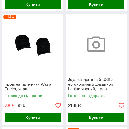
Купити
Купити
–14%
Joystick дротовий USB з
Ігрові напальчники Wasp
ергономічним дизайном
Feeler, чорні
Lanjue чорний, Ігрові
комп'ютерні джойстики для
Готово до відправки
Готово до відправки
ноутбука з вібрацією
78
266
₴
₴
91 ₴
Купити
Купити