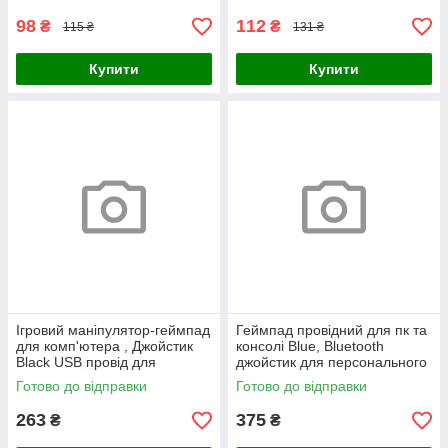
мобільного кіберспорту
98
112
₴
₴
115 ₴
131 ₴
Купити
Купити
Ігровий маніпулятор-геймпад
Геймпад провідний для пк та
для комп'ютера , Джойстик
консолі Blue, Bluetooth
Black USB провід для
джойстик для персонального
ноутбука, Комп'ютерні
комп'ютера з ергономічним
Готово до відправки
Готово до відправки
джойстики
дизайном
263
375
₴
₴