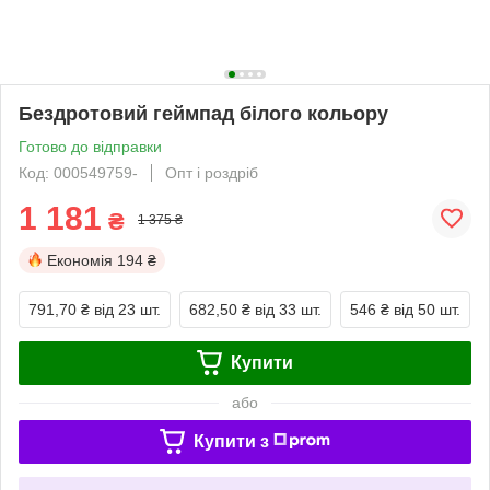
Бездротовий геймпад білого кольору
Готово до відправки
Код: 000549759-
Опт і роздріб
1 181
₴
1 375 ₴
Економія
194 ₴
791,70 ₴
від 23 шт.
682,50 ₴
від 33 шт.
546 ₴
від 50 шт.
Купити
або
Купити з