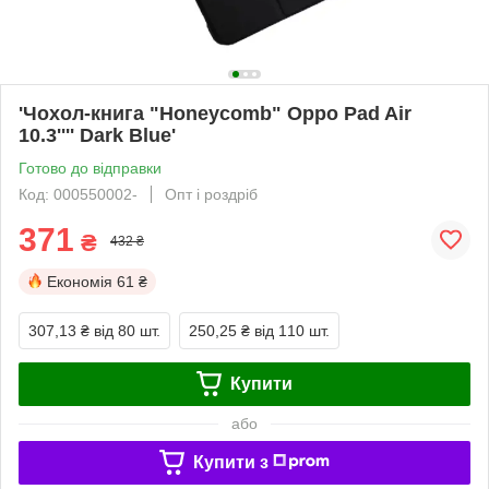
'Чохол-книга "Honeycomb" Oppo Pad Air
10.3'''' Dark Blue'
Готово до відправки
Код: 000550002-
Опт і роздріб
371
₴
432 ₴
Економія
61 ₴
307,13 ₴
від 80 шт.
250,25 ₴
від 110 шт.
Купити
або
Купити з