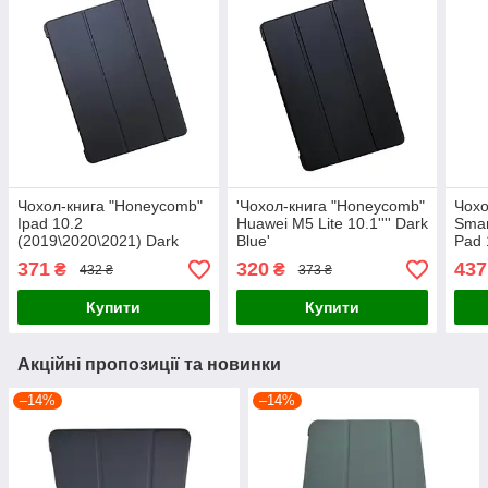
Чохол-книга "Honeycomb"
'Чохол-книга "Honeycomb"
Чохо
Ipad 10.2
Huawei M5 Lite 10.1'''' Dark
Smar
(2019\2020\2021) Dark
Blue'
Pad 
Blue
371
320
437
₴
₴
432 ₴
373 ₴
Купити
Купити
Акційні пропозиції та новинки
–14%
–14%