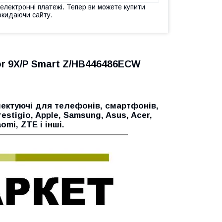
 електронні платежі. Тепер ви можете купити
окидаючи сайту.
r 9X/P Smart Z/HB446486ECW
ектуючі для телефонів, смартфонів,
restigio, Apple, Samsung, Asus, Acer,
aomi, ZTE і інші.