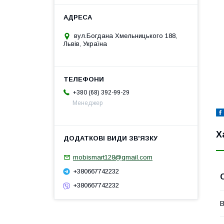
вул.Богдана Хмельницького 188,
Львів, Україна
+380 (68) 392-99-29
Менеджер
Х
mobismart128@gmail.com
+380667742232
+380667742232
В