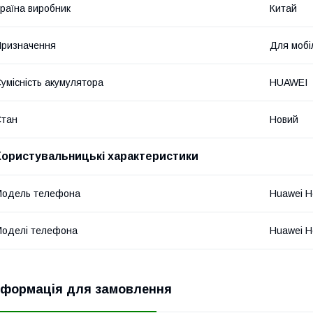
раїна виробник
Китай
ризначення
Для мобі
умісність акумулятора
HUAWEI
Стан
Новий
Користувальницькі характеристики
Модель телефона
Huawei H
оделі телефона
Huawei H
нформація для замовлення