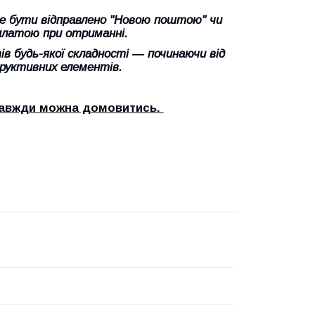
оже бути відправлено "Новою поштою" чи
платою при отриманні.
в будь-якої складності ― починаючи від
труктивних елементів.
 завжди можна домовитись.