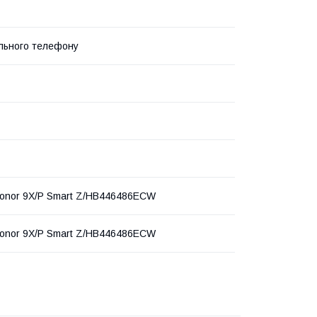
льного телефону
onor 9X/P Smart Z/HB446486ECW
onor 9X/P Smart Z/HB446486ECW