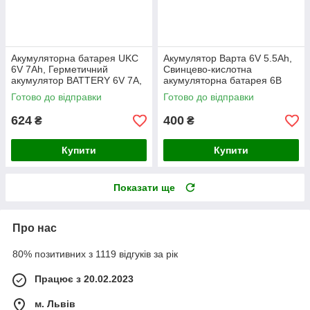
Акумуляторна батарея UKC
Акумулятор Варта 6V 5.5Ah,
6V 7Ah, Герметичний
Свинцево-кислотна
акумулятор BATTERY 6V 7A,
акумуляторна батарея 6В
універсальний акумулятор
5.5Ач для дитячих
Готово до відправки
Готово до відправки
для дитячих електромобілів
електромобілів та
сигналізації
624
400
₴
₴
Купити
Купити
Показати ще
Про нас
80% позитивних з 1119 відгуків за рік
Працює з 20.02.2023
м. Львів