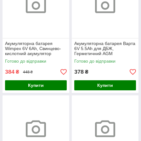
Акумуляторна батарея
Акумуляторна батарея Варта
Wimpex 6V 6Ah, Свинцево-
6V 5.5Ah для ДБЖ,
кислотний акумулятор
Герметичний AGM
6V/6Ah, акумулятори 6V 6Ah
акумулятор 6 вольт для ваг,
Готово до відправки
Готово до відправки
для резервного живлення
ліхтарів та резервного
живлення
384
378
₴
₴
448 ₴
Купити
Купити