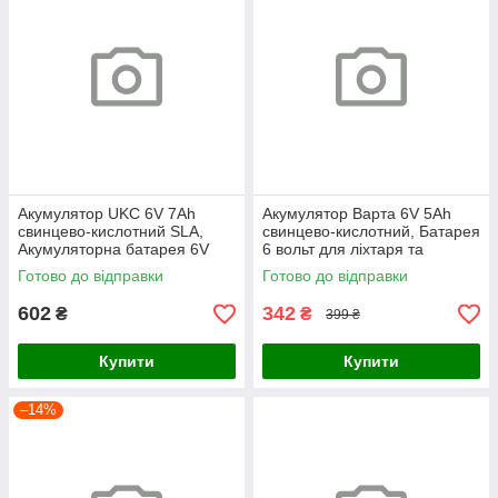
Акумулятор UKC 6V 7Ah
Акумулятор Варта 6V 5Ah
свинцево-кислотний SLA,
свинцево-кислотний, Батарея
Акумуляторна батарея 6V
6 вольт для ліхтаря та
7Ah AGM, батарея 6 вольт 7
резервного живлення,
Готово до відправки
Готово до відправки
ампер для дитячих
акумулятор BATTERY 6V
електромобілів
602
342
₴
₴
399 ₴
Купити
Купити
–14%