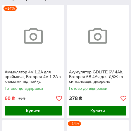
–14%
Акумулятор 4V 1.2A для
Акумулятор GDLITE 6V 4Ah,
приймача, Батарея 4V 1.2A з
Батарея 6В 4Ач для ДБЖ та
клемами під пайку,
сигналізації, джерело
акумулятор 4 вольт для ваг
живлення для техніки та
Готово до відправки
Готово до відправки
та ліхтарів
ліхтарів
60
378
₴
₴
70 ₴
Купити
Купити
–14%