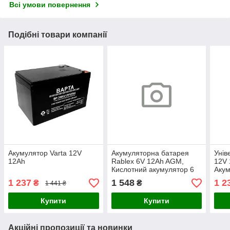
Всі умови повернення
Подібні товари компанії
Акумулятор Varta 12V
Акумуляторна батарея
Унів
12Ah
Rablex 6V 12Ah AGM,
12V 
Кислотний акумулятор 6
Акум
вольт для ДБЖ,
12Ah
1 237
1 548
1 2
₴
₴
1 441 ₴
електромобілів та
елек
обладнання
акум
Купити
Купити
Акційні пропозиції та новинки