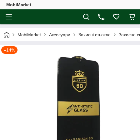
MobiMarket
MobiMarket
Аксесуари
Захисні стьокла
Захисне с
–14%