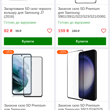
Загартоване 5D скло чорного
Захисне скло 5D Premium
кольору для Samsung J7
для Samsung
(2016)
S901/S911/S22/S23/S21/G991
, чорне
Готово до відправки
Готово до відправки
82
159
₴
₴
96 ₴
186 ₴
Купити
Купити
–15%
–15%
Захисне скло 5D Premium
Захисне скло 5D Premium
для Samsung
для Samsung S921/S24/S25,