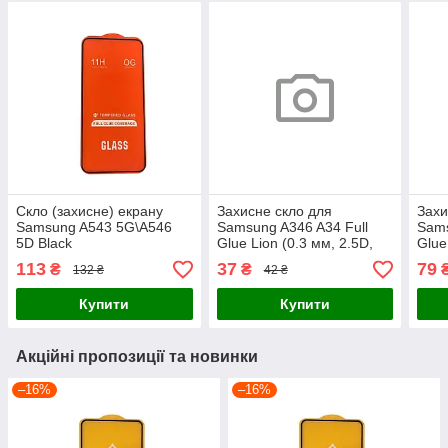
Скло (захисне) екрану
Захисне скло для
Захи
Samsung A543 5G\A546
Samsung A346 A34 Full
Sams
5D Black
Glue Lion (0.3 мм, 2.5D,
Glue
чорне)
чорн
113
37
79
₴
₴
132 ₴
42 ₴
Купити
Купити
Акційні пропозиції та новинки
–16%
–16%