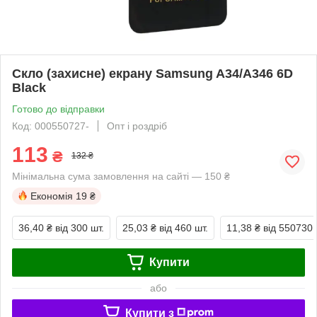
Скло (захисне) екрану Samsung A34/A346 6D
Black
Готово до відправки
Код: 000550727-
Опт і роздріб
113
₴
132 ₴
Мінімальна сума замовлення на сайті — 150 ₴
Економія
19 ₴
36,40 ₴
від 300 шт.
25,03 ₴
від 460 шт.
11,38 ₴
від 550730 
Купити
або
Купити з