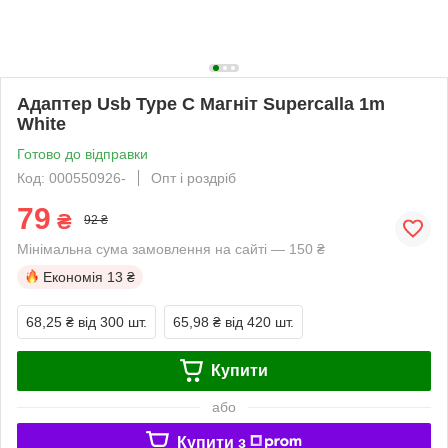
Адаптер Usb Type C Магніт Supercalla 1m
White
Готово до відправки
Код: 000550926-
Опт і роздріб
79
₴
92 ₴
Мінімальна сума замовлення на сайті — 150 ₴
Економія
13 ₴
68,25 ₴
від 300 шт.
65,98 ₴
від 420 шт.
Купити
або
Купити з