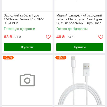
Зарядний кабель Type
Міцний швидкісний зарядний
C\iPhone Remax Rc-C022
кабель Black Type C на Type-
0.3м Blue
C, Універсальний шнур Hoco
0.25m для передачі даних
Готово до відправки
Готово до відправки
60W
63
46
₴
₴
74 ₴
54 ₴
Купити
Купити
–15%
–15%