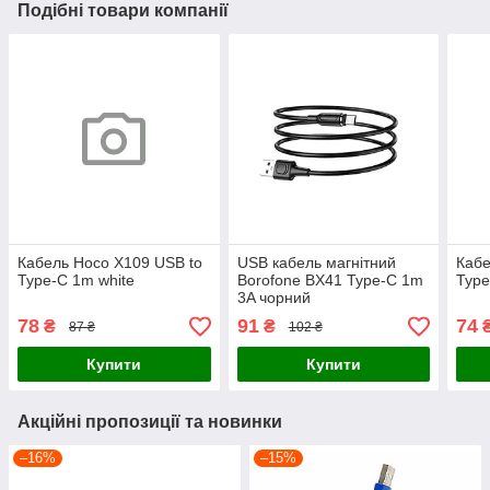
Подібні товари компанії
Кабель Hoco X109 USB to
USB кабель магнітний
Кабе
Type-C 1m white
Borofone BX41 Type-C 1m
Type
3A чорний
78
91
74
₴
₴
87 ₴
102 ₴
Купити
Купити
Акційні пропозиції та новинки
–16%
–15%