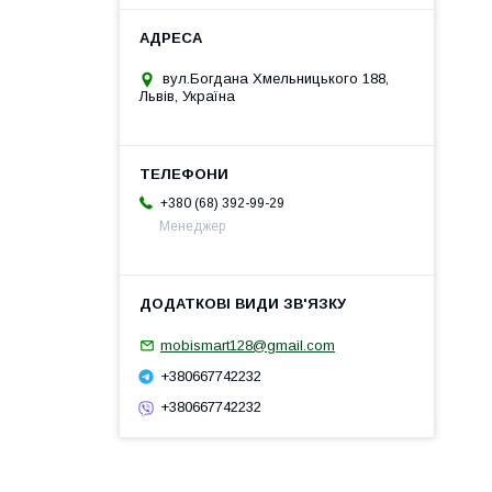
вул.Богдана Хмельницького 188,
Львів, Україна
+380 (68) 392-99-29
Менеджер
mobismart128@gmail.com
+380667742232
+380667742232