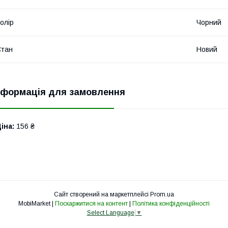
олір
Чорний
Стан
Новий
нформація для замовлення
іна:
156 ₴
Сайт створений на маркетплейсі
Prom.ua
MobiMarket |
Поскаржитися на контент
|
Політика конфіденційності
Select Language
▼