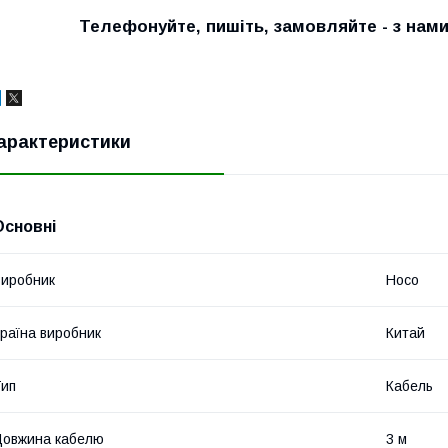
Телефонуйте, пишіть, замовляйте - з нам
арактеристики
Основні
иробник
Hoco
раїна виробник
Китай
ип
Кабель
овжина кабелю
3 м