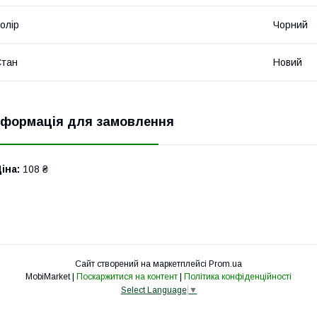
олір
Чорний
Стан
Новий
нформація для замовлення
іна:
108 ₴
Сайт створений на маркетплейсі
Prom.ua
MobiMarket |
Поскаржитися на контент
|
Політика конфіденційності
Select Language
▼