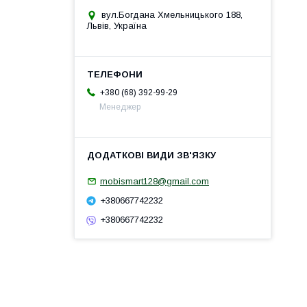
вул.Богдана Хмельницького 188,
Львів, Україна
+380 (68) 392-99-29
Менеджер
mobismart128@gmail.com
+380667742232
+380667742232