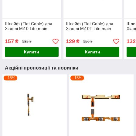
Шлейф (Flat Cable) для
Шлейф (Flat Cable) для
Шлей
Xiaomi Mi10 Lite main
Xiaomi Mi10T Lite main
Xiao
157
129
132
₴
₴
182 ₴
150 ₴
Купити
Купити
Акційні пропозиції та новинки
–15%
–15%