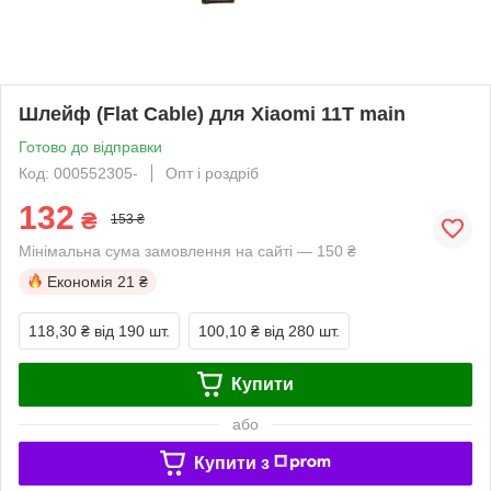
Шлейф (Flat Cable) для Xiaomi 11T main
Готово до відправки
Код: 000552305-
Опт і роздріб
132
₴
153 ₴
Мінімальна сума замовлення на сайті — 150 ₴
Економія
21 ₴
118,30 ₴
від 190 шт.
100,10 ₴
від 280 шт.
Купити
або
Купити з