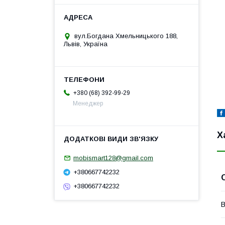
вул.Богдана Хмельницького 188,
Львів, Україна
+380 (68) 392-99-29
Менеджер
Х
mobismart128@gmail.com
+380667742232
+380667742232
В