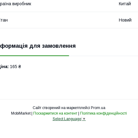
раїна виробник
Китай
Стан
Новий
нформація для замовлення
іна:
165 ₴
Сайт створений на маркетплейсі
Prom.ua
MobiMarket |
Поскаржитися на контент
|
Політика конфіденційності
Select Language
▼