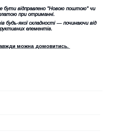
оже бути відправлено "Новою поштою" чи
платою при отриманні.
в будь-якої складності ― починаючи від
труктивних елементів.
 завжди можна домовитись.