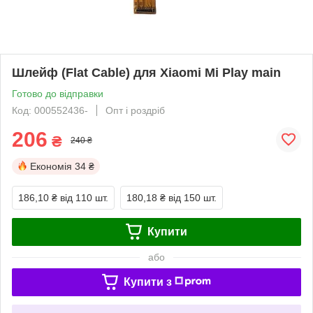
Шлейф (Flat Cable) для Xiaomi Mi Play main
Готово до відправки
Код: 000552436-
Опт і роздріб
206
₴
240 ₴
Економія
34 ₴
186,10 ₴
від 110 шт.
180,18 ₴
від 150 шт.
Купити
або
Купити з