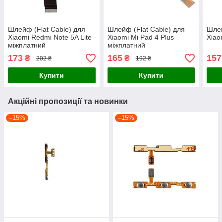
Шлейф (Flat Cable) для
Шлейф (Flat Cable) для
Шлей
Xiaomi Redmi Note 5A Lite
Xiaomi Mi Pad 4 Plus
Xiao
міжплатний
міжплатний
173
165
157
₴
₴
202 ₴
192 ₴
Купити
Купити
Акційні пропозиції та новинки
–15%
–15%