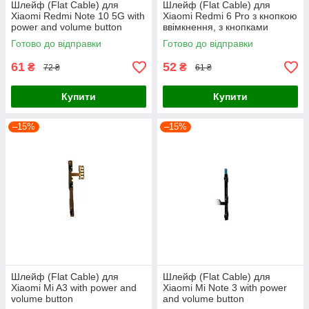
Шлейф (Flat Cable) для
Шлейф (Flat Cable) для
Xiaomi Redmi Note 10 5G with
Xiaomi Redmi 6 Pro з кнопкою
power and volume button
ввімкнення, з кнопками
регулювання гучності
Готово до відправки
Готово до відправки
61
52
₴
₴
72 ₴
61 ₴
Купити
Купити
–15%
–15%
Шлейф (Flat Cable) для
Шлейф (Flat Cable) для
Xiaomi Mi A3 with power and
Xiaomi Mi Note 3 with power
volume button
and volume button