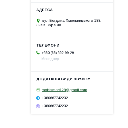
вул.Богдана Хмельницького 188,
Львів, Україна
+380 (68) 392-99-29
Менеджер
mobismart128@gmail.com
+380667742232
+380667742232