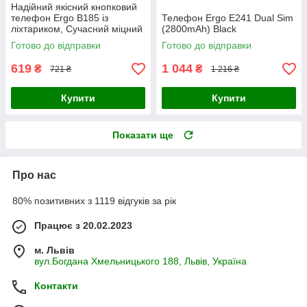
Надійний якісний кнопковий
телефон Ergo B185 із
Телефон Ergo E241 Dual Sim
ліхтариком, Сучасний міцний
(2800mAh) Black
автономний телефон Dual
Готово до відправки
Готово до відправки
Sim Red для роботи
619
1 044
₴
₴
721 ₴
1 216 ₴
Купити
Купити
Показати ще
Про нас
80% позитивних з 1119 відгуків за рік
Працює з 20.02.2023
м. Львів
вул.Богдана Хмельницького 188, Львів, Україна
Контакти