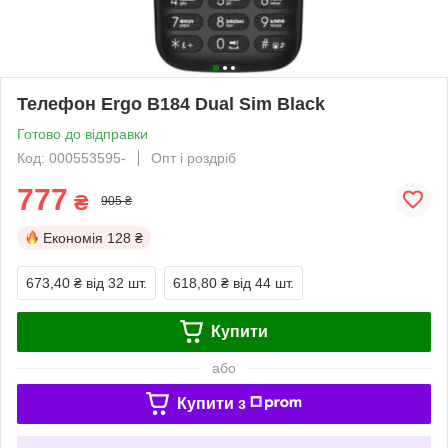
Телефон Ergo B184 Dual Sim Black
Готово до відправки
Код: 000553595-
Опт і роздріб
777
₴
905 ₴
Економія
128 ₴
673,40 ₴
від 32 шт.
618,80 ₴
від 44 шт.
Купити
або
Купити з