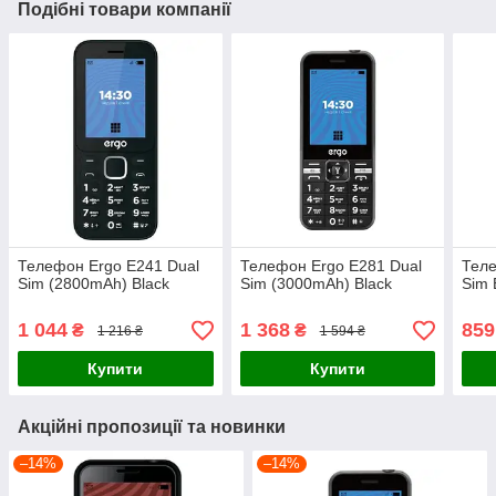
Подібні товари компанії
Телефон Ergo E241 Dual
Телефон Ergo E281 Dual
Теле
Sim (2800mAh) Black
Sim (3000mAh) Black
Sim 
1 044
1 368
859
₴
₴
1 216 ₴
1 594 ₴
Купити
Купити
Акційні пропозиції та новинки
–14%
–14%