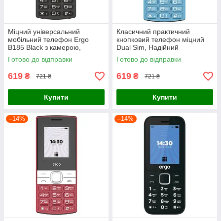
Міцний універсальний
Класичний практичний
мобільний телефон Ergo
кнопковий телефон міцний
B185 Black з камерою,
Dual Sim, Надійний
Телефон Dual Sim із
універсальний телефон Ergo
Готово до відправки
Готово до відправки
фізичною клавіатурою для
B185 із фізичною
дзвінків
клавіатурою Blue
619
619
₴
₴
721 ₴
721 ₴
Купити
Купити
–14%
–14%