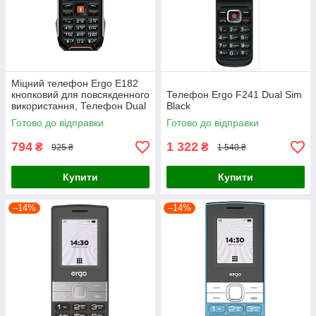
Міцний телефон Ergo E182
кнопковий для повсякденного
Телефон Ergo F241 Dual Sim
використання, Телефон Dual
Black
Sim із кольоровим дисплеєм
Готово до відправки
Готово до відправки
Black-Orange
794
1 322
₴
₴
925 ₴
1 540 ₴
Купити
Купити
–14%
–14%