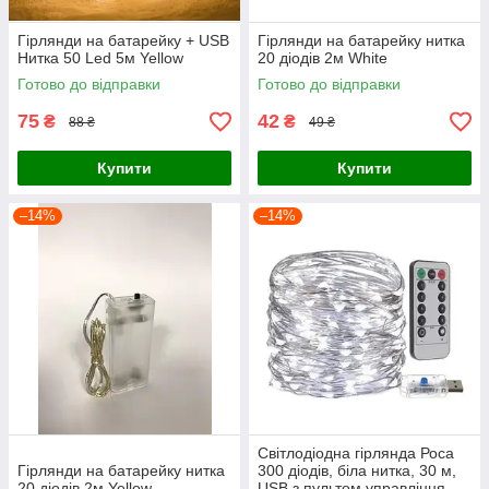
Гірлянди на батарейку + USB
Гірлянди на батарейку нитка
Нитка 50 Led 5м Yellow
20 діодів 2м White
Готово до відправки
Готово до відправки
75
42
₴
₴
88 ₴
49 ₴
Купити
Купити
–14%
–14%
Світлодіодна гірлянда Роса
Гірлянди на батарейку нитка
300 діодів, біла нитка, 30 м,
20 діодів 2м Yellow
USB з пультом управління