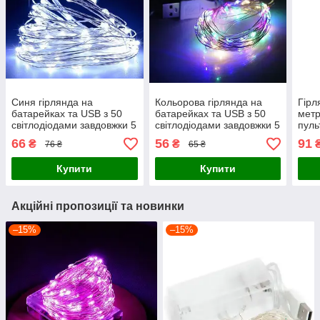
Синя гірлянда на
Кольорова гірлянда на
Гірл
батарейках та USB з 50
батарейках та USB з 50
метр
світлодіодами завдовжки 5
світлодіодами завдовжки 5
пуль
метрів
метрів
66
56
91
₴
₴
76 ₴
65 ₴
Купити
Купити
Акційні пропозиції та новинки
–15%
–15%