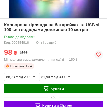
Кольорова гірлянда на батарейках та USB зі
100 світлодіодами довжиною 10 метрів
Готово до відправки
Код: 000554916-
Опт і роздріб
98
₴
115 ₴
Мінімальна сума замовлення на сайті — 150 ₴
Економія
17 ₴
88,73 ₴
від 200 шт.
81,90 ₴
від 300 шт.
Купити
або
Купити з