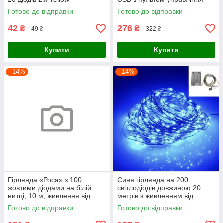
Готово до відправки
Готово до відправки
42
276
₴
₴
49 ₴
322 ₴
Купити
Купити
–14%
–14%
Гірлянда «Роса» з 100
Синя гірлянда на 200
жовтими діодами на білій
світлодіодів довжиною 20
нитці, 10 м, живлення від
метрів з живленням від
USB з пультом керування
батарейок і USB
Готово до відправки
Готово до відправки