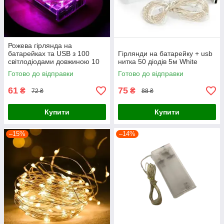
Рожева гірлянда на
батарейках та USB з 100
Гірлянди на батарейку + usb
світлодіодами довжиною 10
нитка 50 діодів 5м White
метрів
Готово до відправки
Готово до відправки
61
75
₴
₴
72 ₴
88 ₴
Купити
Купити
–15%
–14%