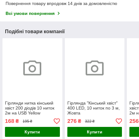
Повернення товару впродовж 14 днів за домовленістю
Всі умови повернення
Подібні товари компанії
Гірлянди нитка кінський
Гірлянда "Кінський хвіст"
Гірл
хвіст 200 діодів 10 ниток
400 LED, 10 ниток по 3 м,
хвіс
2м на USB Yellow
Жовта
2м н
168
276
256
₴
₴
195 ₴
322 ₴
Купити
Купити