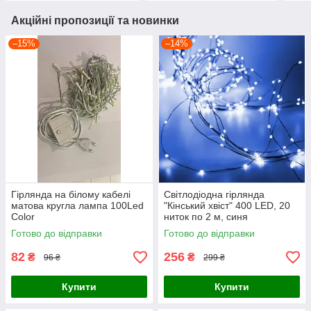
Акційні пропозиції та новинки
–15%
–14%
Гірлянда на білому кабелі
Світлодіодна гірлянда
матова кругла лампа 100Led
"Кінський хвіст" 400 LED, 20
Color
ниток по 2 м, синя
Готово до відправки
Готово до відправки
82
256
₴
₴
96 ₴
299 ₴
Купити
Купити