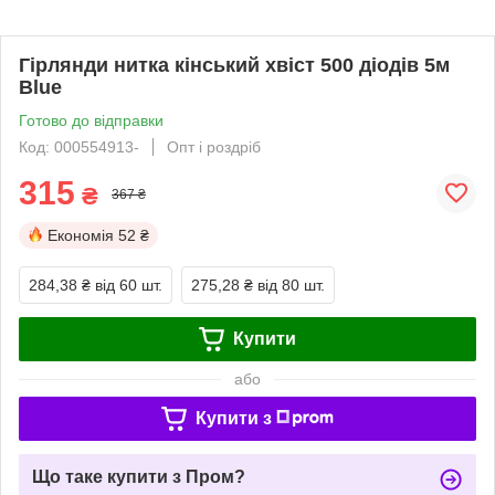
Гірлянди нитка кінський хвіст 500 діодів 5м
Blue
Готово до відправки
Код: 000554913-
Опт і роздріб
315
₴
367 ₴
Економія
52 ₴
284,38 ₴
від 60 шт.
275,28 ₴
від 80 шт.
Купити
або
Купити з
Що таке купити з Пром?