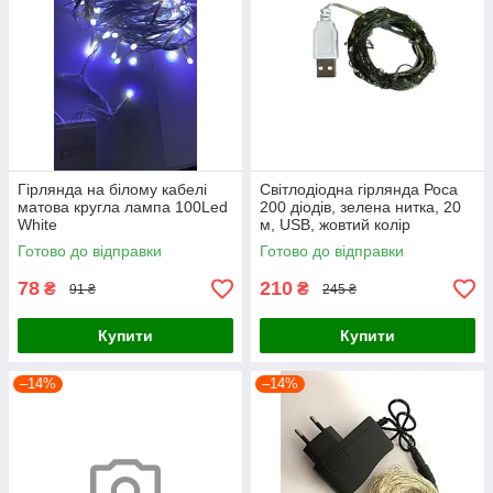
Гірлянда на білому кабелі
Світлодіодна гірлянда Роса
матова кругла лампа 100Led
200 діодів, зелена нитка, 20
White
м, USB, жовтий колір
Готово до відправки
Готово до відправки
78
210
₴
₴
91 ₴
245 ₴
Купити
Купити
–14%
–14%