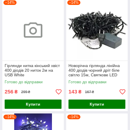
–14%
–14%
Гірлянди нитка кінський хвіст
Новорічна гірлянда лінійна
400 діодів 20 ниток 2м на
400 діодів чорний дріт біле
USB White
світло 15м, Святкове LED
освітлення нитка для
Готово до відправки
Готово до відправки
інтер'єру
256
143
₴
₴
299 ₴
167 ₴
Купити
Купити
–14%
–14%