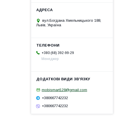
вул.Богдана Хмельницького 188,
Львів, Україна
+380 (68) 392-99-29
Менеджер
mobismart128@gmail.com
+380667742232
+380667742232