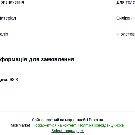
ризначення
Для тел
атеріал
Силікон
олір
Фіолетов
нформація для замовлення
іна:
98 ₴
Сайт створений на маркетплейсі
Prom.ua
MobiMarket |
Поскаржитися на контент
|
Політика конфіденційності
Select Language
▼