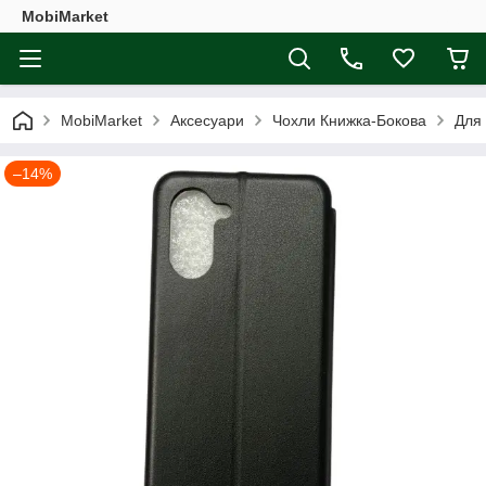
MobiMarket
MobiMarket
Аксесуари
Чохли Книжка-Бокова
Для
–14%