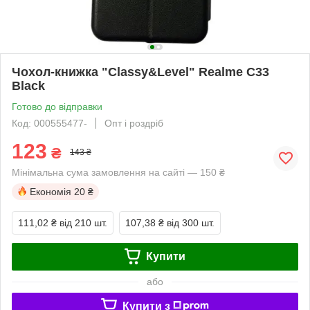
Чохол-книжка "Classy&Level" Realme C33
Black
Готово до відправки
Код: 000555477-
Опт і роздріб
123
₴
143 ₴
Мінімальна сума замовлення на сайті — 150 ₴
Економія
20 ₴
111,02 ₴
від 210 шт.
107,38 ₴
від 300 шт.
Купити
або
Купити з