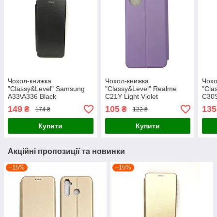
Чохол-книжка
Чохол-книжка
Чохо
"Classy&Level" Samsung
"Classy&Level" Realme
"Cla
A33\A336 Black
C21Y Light Violet
C30S
149
105
135
₴
₴
174 ₴
122 ₴
Купити
Купити
Акційні пропозиції та новинки
–15%
–15%