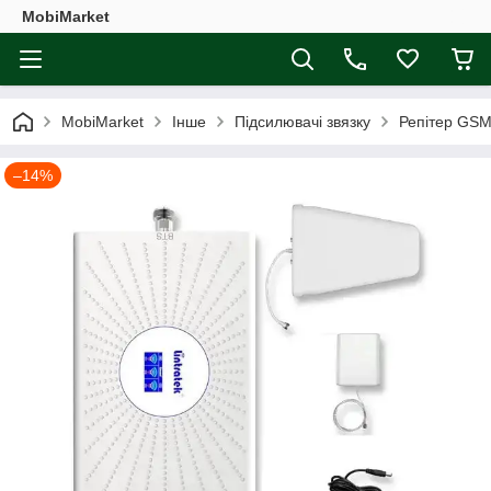
MobiMarket
MobiMarket
Інше
Підсилювачі звязку
Репітер GSM
–14%