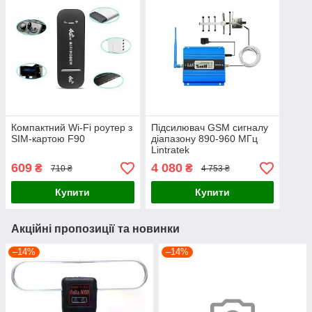
Компактний Wi-Fi роутер з
Підсилювач GSM сигналу
SIM-картою F90
діапазону 890-960 МГц
Lintratek
609
4 080
₴
₴
710 ₴
4 753 ₴
Купити
Купити
Акційні пропозиції та новинки
–14%
–14%