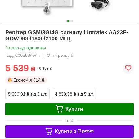
Репітер GSM/3G/4G сигналу Lintratek AA23F-
GDW 900/1800/2100 МГц
Готово до відправки
Код: 000558454-
Опт і роздріб
5 539
₴
6 453 ₴
Економія
914 ₴
5 000,91 ₴
від 3 шт.
4 839,38 ₴
від 5 шт.
Купити
або
Купити з