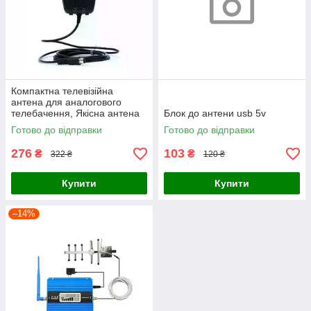
Компактна телевізійна
антена для аналогового
телебачення, Якісна антена
Блок до антени usb 5v
кімнатна для стабільного
Готово до відправки
Готово до відправки
прийому сигналу
276
103
₴
₴
322 ₴
120 ₴
Купити
Купити
–14%