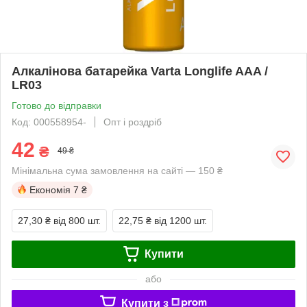
Алкалінова батарейка Varta Longlife AAA /
LR03
Готово до відправки
Код: 000558954-
Опт і роздріб
42
₴
49 ₴
Мінімальна сума замовлення на сайті — 150 ₴
Економія
7 ₴
27,30 ₴
від 800 шт.
22,75 ₴
від 1200 шт.
Купити
або
Купити з