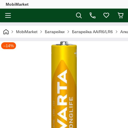
MobiMarket
MobiMarket
Батарейки
Батарейка АА/R6/LR6
Алк
–14%