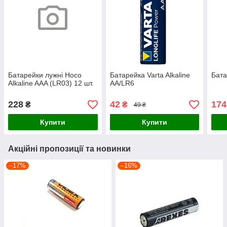
Батарейки лужні Hoco
Батарейка Varta Alkaline
Бата
Alkaline AAA (LR03) 12 шт.
AA/LR6
228
42
174
₴
₴
49 ₴
Купити
Купити
Акційні пропозиції та новинки
–17%
–16%