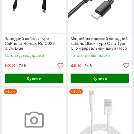
Зарядний кабель Type
Міцний швидкісний зарядний
C\iPhone Remax Rc-C022
кабель Black Type C на Type-
0.3м Blue
C, Універсальний шнур Hoco
0.25m для передачі даних
Готово до відправки
Готово до відправки
60W
63
46
₴
₴
74 ₴
54 ₴
Купити
Купити
–15%
–15%