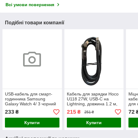
Всі умови повернення
Подібні товари компанії
USB-кабель для смарт-
Кабель для зарядки Hoco
Міцн
годинника Samsung
U118 27W, USB-C на
кабе
Galaxy Watch 4/ 3 чорний
Lightning, довжина 1.2 м,
для 
чорний колір
заря
233
215
72
₴
₴
251 ₴
кабе
вико
Купити
Купити