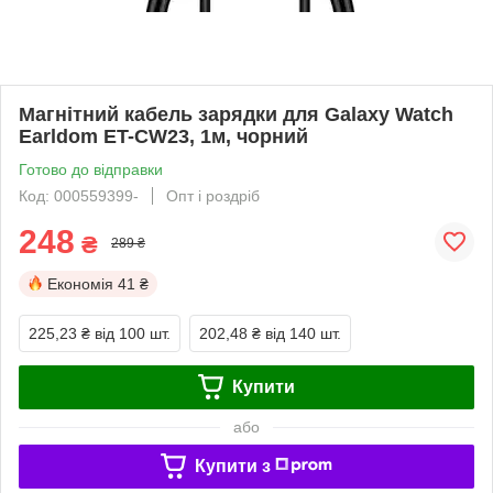
Магнітний кабель зарядки для Galaxy Watch
Earldom ET-CW23, 1м, чорний
Готово до відправки
Код: 000559399-
Опт і роздріб
248
₴
289 ₴
Економія
41 ₴
225,23 ₴
від 100 шт.
202,48 ₴
від 140 шт.
Купити
або
Купити з