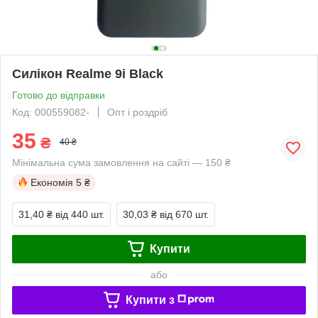
Силікон Realme 9i Black
Готово до відправки
Код: 000559082-
Опт і роздріб
35
₴
40 ₴
Мінімальна сума замовлення на сайті — 150 ₴
Економія
5 ₴
31,40 ₴
від 440 шт.
30,03 ₴
від 670 шт.
Купити
або
Купити з