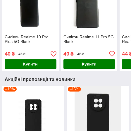
Силікон Realme 10 Pro
Силікон Realme 11 Pro 5G
Силі
Plus 5G Black
Black
Real
40
40
44
₴
₴
46 ₴
46 ₴
Купити
Купити
Акційні пропозиції та новинки
–15%
–15%