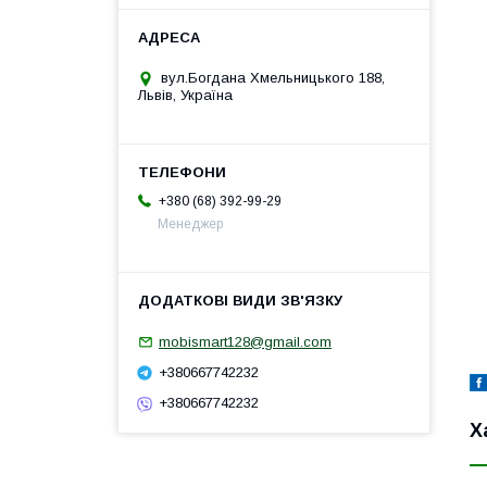
вул.Богдана Хмельницького 188,
Львів, Україна
+380 (68) 392-99-29
Менеджер
mobismart128@gmail.com
+380667742232
+380667742232
Х