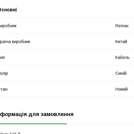
Основні
иробник
Remax
раїна виробник
Китай
ип
Кабель
олір
Синій
Стан
Новий
нформація для замовлення