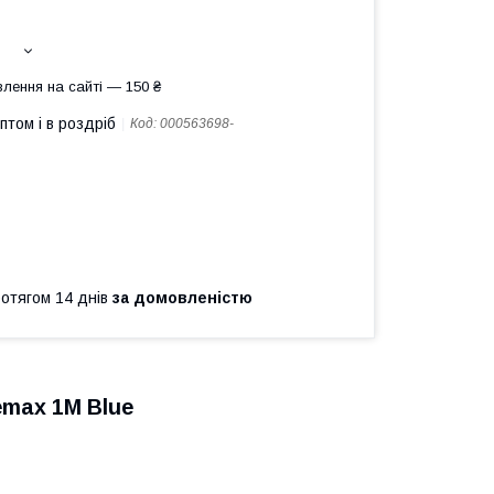
лення на сайті — 150 ₴
птом і в роздріб
Код:
000563698-
ротягом 14 днів
за домовленістю
emax 1М Blue