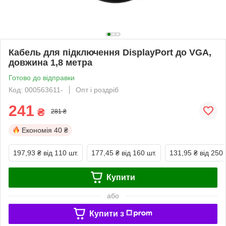
Кабель для підключення DisplayPort до VGA,
довжина 1,8 метра
Готово до відправки
Код: 000563611-
Опт і роздріб
241
₴
281 ₴
Економія
40 ₴
197,93 ₴
від 110 шт.
177,45 ₴
від 160 шт.
131,95 ₴
від 250 
Купити
або
Купити з