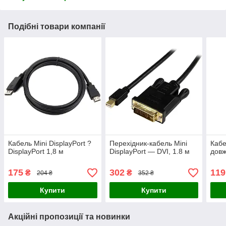
Подібні товари компанії
Кабель Mini DisplayPort ?
Перехідник-кабель Mini
Кабе
DisplayPort 1,8 м
DisplayPort — DVI, 1.8 м
довж
175
302
119
₴
₴
204 ₴
352 ₴
Купити
Купити
Акційні пропозиції та новинки