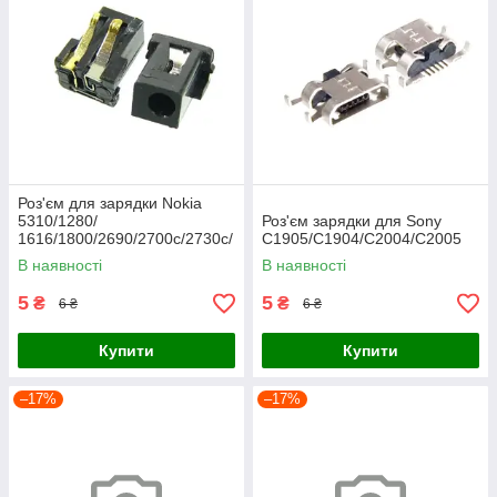
Роз'єм для зарядки Nokia
5310/1280/
Роз'єм зарядки для Sony
1616/1800/2690/2700c/2730c/
C1905/C1904/C2004/C2005
3120c/
В наявності
В наявності
3600s/5130/5220/5228/5230/
5233
5
5
₴
₴
6 ₴
6 ₴
Купити
Купити
–17%
–17%