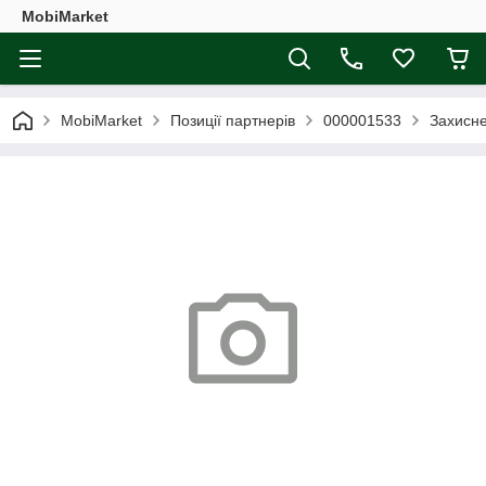
MobiMarket
MobiMarket
Позиції партнерів
000001533
Захисне