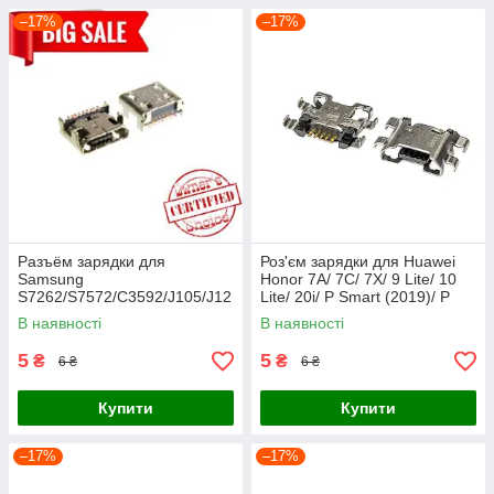
–17%
–17%
Разъём зарядки для
Роз'єм зарядки для Huawei
Samsung
Honor 7A/ 7C/ 7X/ 9 Lite/ 10
S7262/S7572/C3592/J105/J12
Lite/ 20i/ P Smart (2019)/ P
0/G130/G310/ G313
Smart Plus/ Y5
В наявності
В наявності
5
5
₴
₴
6 ₴
6 ₴
Купити
Купити
–17%
–17%