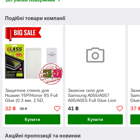
Подібні товари компанії
Защитное стекло для
Захисне скло для
Захи
Huawei Y5P/Honor 9S Full
Samsung A055/A057
Sams
Glue (0.3 мм, 2.5D,
A05/A05S Full Glue Lion
Glue
чёрное)
(0.3 мм, 2.5D, чорне)
чорн
32
41
37
₴
₴
36 ₴
Купити
Купити
Акційні пропозиції та новинки