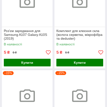
Роз'єм заряджання для
Комплект для клеєння скла
Samsung A107 Galaxy A10S
(волога серветка, мікрофібра
(2019)
та deduster)
В наявності
В наявності
5
5
₴
₴
6 ₴
6 ₴
Купити
Купити
–15%
–15%