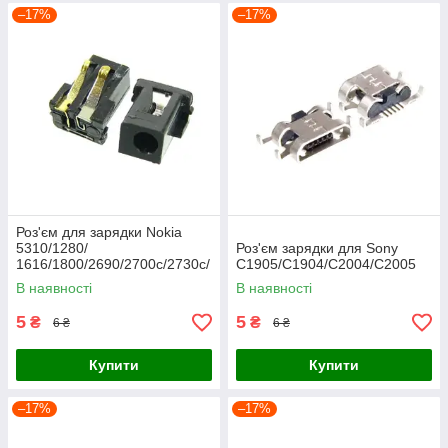
–17%
–17%
Роз'єм для зарядки Nokia
5310/1280/
Роз'єм зарядки для Sony
1616/1800/2690/2700c/2730c/
C1905/C1904/C2004/C2005
3120c/
В наявності
В наявності
3600s/5130/5220/5228/5230/
5233
5
5
₴
₴
6 ₴
6 ₴
Купити
Купити
–17%
–17%