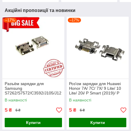
Акційні пропозиції та новинки
–17%
–17%
Разъём зарядки для
Роз'єм зарядки для Huawei
Samsung
Honor 7A/ 7C/ 7X/ 9 Lite/ 10
S7262/S7572/C3592/J105/J12
Lite/ 20i/ P Smart (2019)/ P
0/G130/G310/ G313
Smart Plus/ Y5
В наявності
В наявності
5
5
₴
₴
6 ₴
6 ₴
Купити
Купити