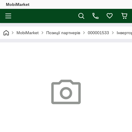
MobiMarket
MobiMarket
Позиції партнерів
000001533
Інверт