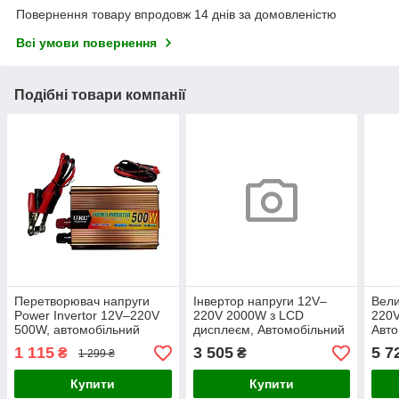
Повернення товару впродовж 14 днів за домовленістю
Всі умови повернення
Подібні товари компанії
Перетворювач напруги
Інвертор напруги 12V–
Вели
Power Invertor 12V–220V
220V 2000W з LCD
220
500W, автомобільний
дисплеєм, Автомобільний
Авто
інвертор 500Вт з 12В на
перетворювач для дому,
пер
1 115
3 505
5 7
₴
₴
1 299 ₴
220В
техніки та резервного
елек
живлення
техн
Купити
Купити