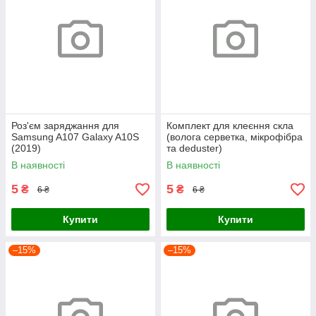
Роз'єм заряджання для
Комплект для клеєння скла
Samsung A107 Galaxy A10S
(волога серветка, мікрофібра
(2019)
та deduster)
В наявності
В наявності
5
5
₴
₴
6 ₴
6 ₴
Купити
Купити
–15%
–15%