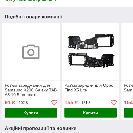
Подібні товари компанії
Роз'єм заряджання для
Роз'єм зарядки для Oppo
Роз'
Samsung X200 Galaxy TAB
Find X5 Lite
Sam
A8 10.5 на платі
91
155
154
₴
₴
102 ₴
181 ₴
Купити
Купити
Акційні пропозиції та новинки