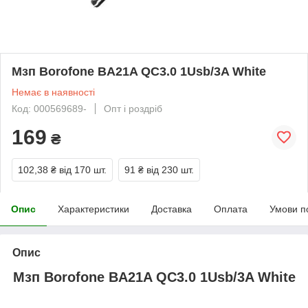
Мзп Borofone BA21A QC3.0 1Usb/3A White
Немає в наявності
Код: 000569689-
Опт і роздріб
169
₴
102,38 ₴
від 170 шт.
91 ₴
від 230 шт.
Опис
Характеристики
Доставка
Оплата
Умови п
Опис
Мзп Borofone BA21A QC3.0 1Usb/3A White