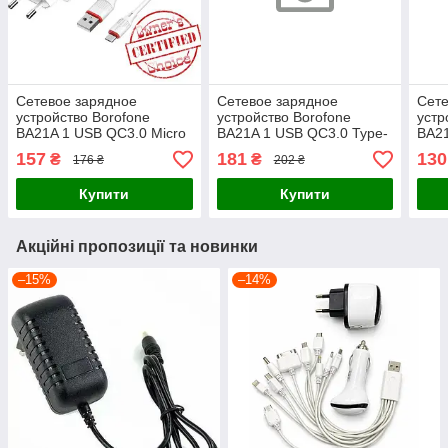
Сетевое зарядное
Сетевое зарядное
Сете
устройство Borofone
устройство Borofone
устр
BA21A 1 USB QC3.0 Micro
BA21A 1 USB QC3.0 Type-
BA21
белое
C белое
157
181
130
₴
₴
176 ₴
202 ₴
Купити
Купити
Акційні пропозиції та новинки
–15%
–14%