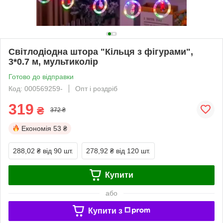
Світлодіодна штора "Кільця з фігурами",
3*0.7 м, мультиколір
Готово до відправки
Код: 000569259-
Опт і роздріб
319
₴
372 ₴
Економія
53 ₴
288,02 ₴
від 90 шт.
278,92 ₴
від 120 шт.
Купити
або
Купити з