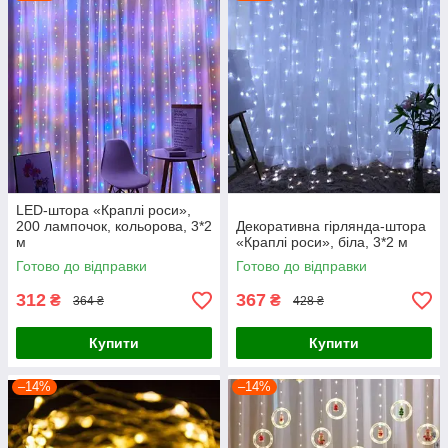
LED-штора «Краплі роси»,
200 лампочок, кольорова, 3*2
Декоративна гірлянда-штора
м
«Краплі роси», біла, 3*2 м
Готово до відправки
Готово до відправки
312
367
₴
₴
364 ₴
428 ₴
Купити
Купити
–14%
–14%