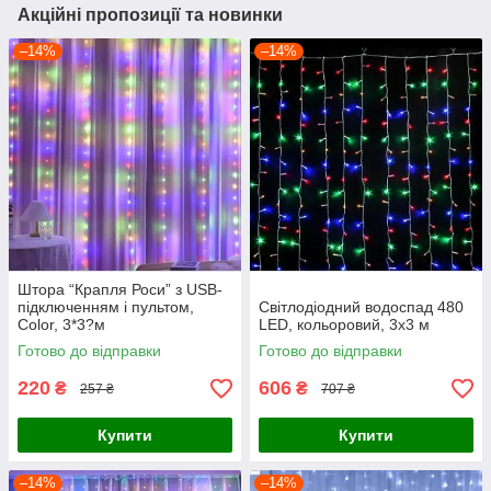
Акційні пропозиції та новинки
–14%
–14%
Штора “Крапля Роси” з USB-
підключенням і пультом,
Світлодіодний водоспад 480
Color, 3*3?м
LED, кольоровий, 3x3 м
Готово до відправки
Готово до відправки
220
606
₴
₴
257 ₴
707 ₴
Купити
Купити
–14%
–14%