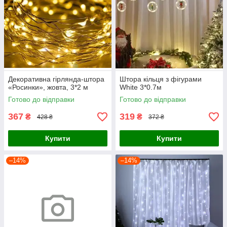
Декоративна гірлянда-штора
Штора кільця з фігурами
«Росинки», жовта, 3*2 м
White 3*0.7м
Готово до відправки
Готово до відправки
367
319
₴
₴
428 ₴
372 ₴
Купити
Купити
–14%
–14%