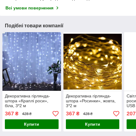
Всі умови повернення
Подібні товари компанії
Декоративна гірлянда-
Декоративна гірлянда-
Світ
штора «Краплі роси»,
штора «Росинки», жовта,
роси
біла, 3*2 м
3*2 м
USB 
мет
367
367
207
₴
₴
428 ₴
428 ₴
Купити
Купити