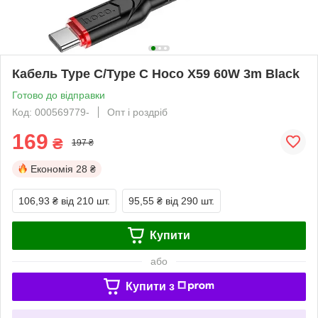
Кабель Type C/Type C Hoco X59 60W 3m Black
Готово до відправки
Код: 000569779-
Опт і роздріб
169
₴
197 ₴
Економія
28 ₴
106,93 ₴
від 210 шт.
95,55 ₴
від 290 шт.
Купити
або
Купити з