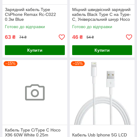
Зарядний кабель Type
Міцний швидкісний зарядний
C\iPhone Remax Rc-C022
кабель Black Type C на Type-
0.3м Blue
C, Універсальний шнур Hoco
0.25m для передачі даних
Готово до відправки
Готово до відправки
60W
63
46
₴
₴
74 ₴
54 ₴
Купити
Купити
–15%
–15%
Кабель Type C/Type C Hoco
X96 60W White 0.25m
Кабель Usb Iphone 5G LCD