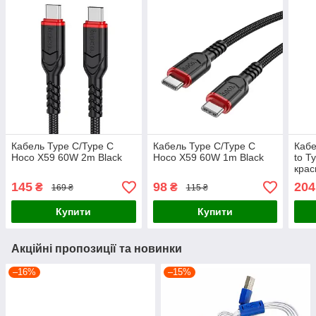
Кабель Type C/Type C
Кабель Type C/Type C
Кабе
Hoco X59 60W 2m Black
Hoco X59 60W 1m Black
to T
кра
145
98
204
₴
₴
169 ₴
115 ₴
Купити
Купити
Акційні пропозиції та новинки
–16%
–15%