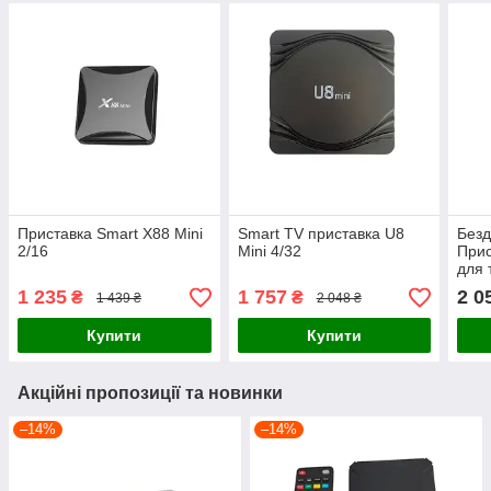
Приставка Smart X88 Mini
Smart TV приставка U8
Безд
2/16
Mini 4/32
Прис
для 
Andr
1 235
1 757
2 0
₴
₴
1 439 ₴
2 048 ₴
підт
Купити
Купити
Акційні пропозиції та новинки
–14%
–14%