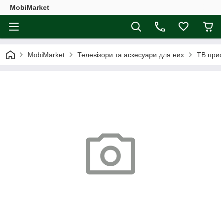
MobiMarket
MobiMarket
Телевізори та аскесуари для них
ТВ при