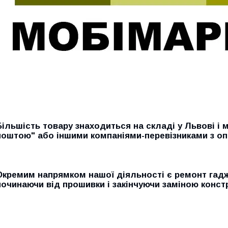
Більшість товару знаходиться на складі у Львові і
поштою" або іншими компаніями-перевізниками з оп
Окремим напрямком нашої діяльності є ремонт гадже
починаючи від прошивки і закінчуючи заміною конст