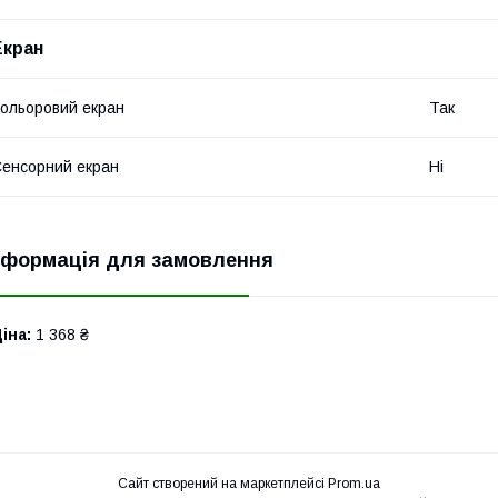
Екран
ольоровий екран
Так
енсорний екран
Ні
нформація для замовлення
іна:
1 368 ₴
Сайт створений на маркетплейсі
Prom.ua