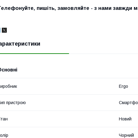
Телефонуйте, пишіть, замовляйте - з нами завжди 
арактеристики
Основні
иробник
Ergo
ип пристрою
Смартфо
Стан
Новий
олір
Чорний