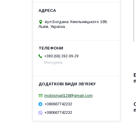
вул.Богдана Хмельницького 188,
Львів, Україна
+380 (68) 392-99-29
Менеджер
mobismart128@gmail.com
+380667742232
+380667742232