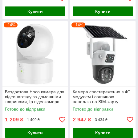
Купити
Купити
–14%
–14%
Бездротова Hoco камера для
Камера спостереження з 4G
відеонагляду за домашніми
модулем і сонячною
тваринами, Ip відеокамера
панеллю на SIM-карту
White для спостереження за
Готово до відправки
Готово до відправки
будинком
1 209
2 947
₴
₴
1 409 ₴
3 434 ₴
Купити
Купити