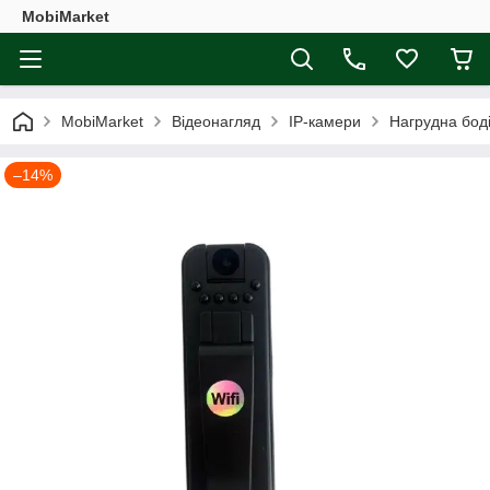
MobiMarket
MobiMarket
Відеонагляд
IP-камери
Нагрудна боді
–14%