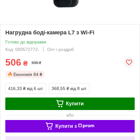
Нагрудна боді-камера L7 з Wi-Fi
Готово до відправки
Код: 000572772-
Опт і роздріб
506
₴
590 ₴
Економія
84 ₴
416,33 ₴
від 6 шт.
368,55 ₴
від 8 шт.
Купити
або
Купити з