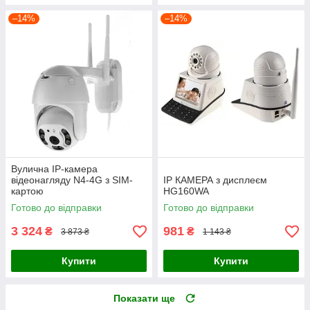
–14%
–14%
Вулична IP-камера
відеонагляду N4-4G з SIM-
IP КАМЕРА з дисплеєм
картою
HG160WA
Готово до відправки
Готово до відправки
3 324
981
₴
₴
3 873 ₴
1 143 ₴
Купити
Купити
Показати ще