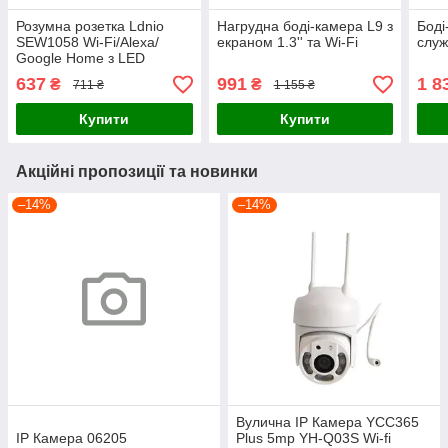
Розумна розетка Ldnio
Нагрудна боді-камера L9 з
Боді
SEW1058 Wi-Fi/Alexa/
екраном 1.3'' та Wi-Fi
служ
Google Home з LED
нічником white
637
991
1 8
₴
₴
711 ₴
1 155 ₴
Купити
Купити
Акційні пропозиції та новинки
–14%
–14%
Вулична IP Камера YCC365
IP Камера 06205
Plus 5mp YH-Q03S Wi-fi