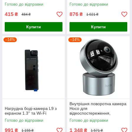
Готово до відправки
Готово до відправки
415
876
₴
₴
484 ₴
1 021 ₴
Купити
Купити
–14%
–14%
Внутрішня поворотна камера
Нагрудна боді-камера L9 з
Hoco для
екраном 1.3'' та Wi-Fi
відеоспостереження,
Бездротова IP відеокамера
Готово до відправки
Готово до відправки
для дистанційного
спостереження
991
1 348
₴
₴
1 155 ₴
1 571 ₴