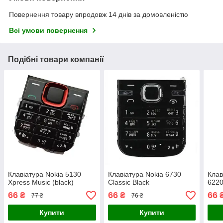
Повернення товару впродовж 14 днів за домовленістю
Всі умови повернення
Подібні товари компанії
Клавіатура Nokia 5130
Клавіатура Nokia 6730
Клав
Xpress Music (black)
Classic Black
6220 
66
66
66
₴
₴
77 ₴
76 ₴
Купити
Купити