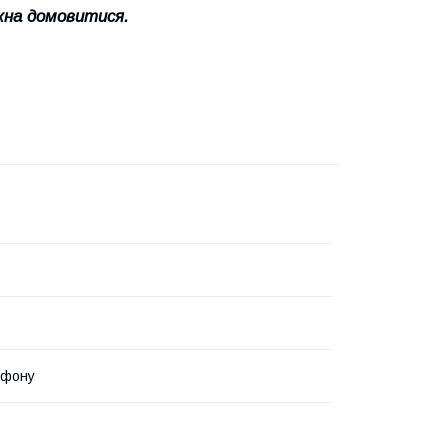
жна домовитися.
ефону