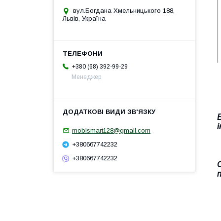
вул.Богдана Хмельницького 188,
Львів, Україна
+380 (68) 392-99-29
Менеджер
mobismart128@gmail.com
+380667742232
+380667742232