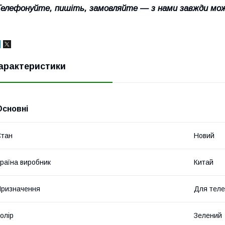
Телефонуйте, пишіть, замовляйте — з нами завжди мо
арактеристики
Основні
Стан
Новий
раїна виробник
Китай
ризначення
Для тел
олір
Зелений