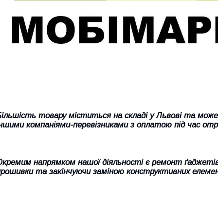
Більшість товару міститься на складі у Львові та мож
іншими компаніями-перевізниками з оплатою під час от
Окремим напрямком нашої діяльності є ремонт ґаджетів 
прошивки та закінчуючи заміною конструктивних елемен