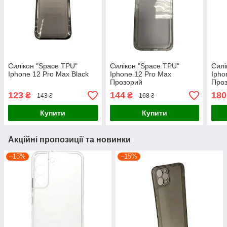
Силікон "Space TPU"
Силікон "Space TPU"
Силі
Iphone 12 Pro Max Black
Iphone 12 Pro Max
Ipho
Прозорий
Про
123
144
180
₴
₴
143 ₴
168 ₴
Купити
Купити
Акційні пропозиції та новинки
–15%
–15%