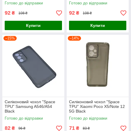
Готово до відправки
Готово до відправки
92
92
₴
₴
108 ₴
108 ₴
Купити
Купити
–15%
–14%
Силіконовий чохол "Space
Силіконовий чохол "Space
TPU" Samsung A546/A54
TPU" Xiaomi Poco X5/Note 12
Black
5G Black
Готово до відправки
Готово до відправки
82
71
₴
₴
96 ₴
83 ₴