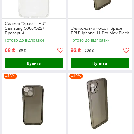
Силікон "Space TPU"
Samsung S906/S22+
Силіконовий чохол "Space
Прозорий
TPU" Iphone 11 Pro Max Black
Готово до відправки
Готово до відправки
68
92
₴
₴
80 ₴
108 ₴
Купити
Купити
–15%
–15%