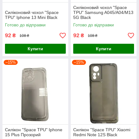
Силіконовий чохол "Space
Силіконовий чохол "Space
TPU" Samsung A045/A04/M13
TPU" Iphone 13 Mini Black
5G Black
Готово до відправки
Готово до відправки
92
92
₴
₴
108 ₴
108 ₴
Купити
Купити
–15%
–15%
Силікон "Space TPU" Iphone
Силікон "Space TPU" Xiaomi
15 Plus Прозорий
Redmi Note 12S Black