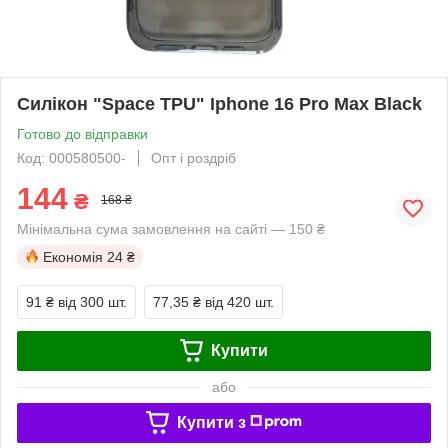
Силікон "Space TPU" Iphone 16 Pro Max Black
Готово до відправки
Код: 000580500-
Опт і роздріб
144
₴
168 ₴
Мінімальна сума замовлення на сайті — 150 ₴
Економія
24 ₴
91 ₴
від 300 шт.
77,35 ₴
від 420 шт.
Купити
або
Купити з