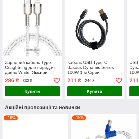
Зарядний кабель Type-
Кабель USB Type-C
USB-
C/Lightning для передачі
Baseus Dynamic Series
Dyna
даних White, Якісний
100W 1 м Сірий
100W
практичний шнур 20W для
286
211
211
₴
₴
333 ₴
246 ₴
швидкої зарядки iPhone 2
м
Купити
Купити
Акційні пропозиції та новинки
–16%
–15%