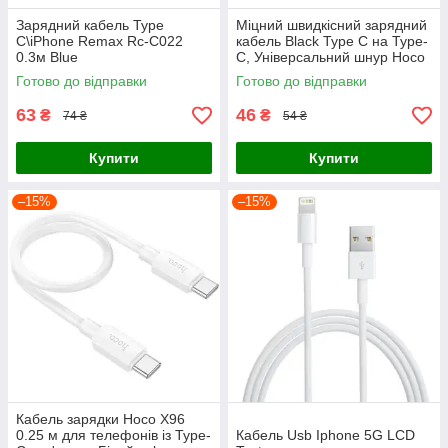
Зарядний кабель Type
Міцний швидкісний зарядний
C\iPhone Remax Rc-C022
кабель Black Type C на Type-
0.3м Blue
C, Універсальний шнур Hoco
0.25m для передачі даних
Готово до відправки
Готово до відправки
60W
63
46
₴
₴
74 ₴
54 ₴
Купити
Купити
–15%
–15%
Кабель зарядки Hoco X96
0.25 м для телефонів із Type-
Кабель Usb Iphone 5G LCD