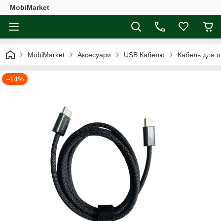
MobiMarket
MobiMarket
Аксесуари
USB Кабелю
Кабель для ш
–14%