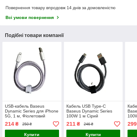
Повернення товару впродовж 14 днів за домовленістю
Всі умови повернення
Подібні товари компанії
USB-кабель Baseus
Кабель USB Type-C
Кабе
Dynamic Series для iPhone
Baseus Dynamic Series
Base
5G, 1 м, Фіолетовий
100W 1 м Сірий
100
214
211
299
₴
₴
250 ₴
246 ₴
Купити
Купити