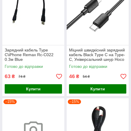
Зарядний кабель Type
Міцний швидкісний зарядний
C\iPhone Remax Rc-C022
кабель Black Type C на Type-
0.3м Blue
C, Універсальний шнур Hoco
0.25m для передачі даних
Готово до відправки
Готово до відправки
60W
63
46
₴
₴
74 ₴
54 ₴
Купити
Купити
–15%
–15%