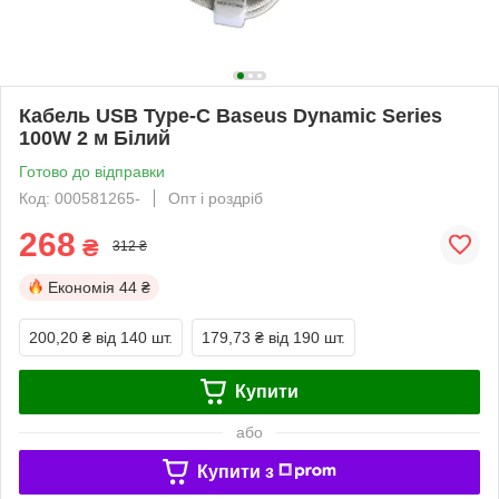
Кабель USB Type-C Baseus Dynamic Series
100W 2 м Білий
Готово до відправки
Код: 000581265-
Опт і роздріб
268
₴
312 ₴
Економія
44 ₴
200,20 ₴
від 140 шт.
179,73 ₴
від 190 шт.
Купити
або
Купити з