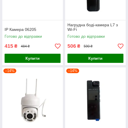
Нагрудна боді-камера L7 з
IP Камера 06205
Wi-Fi
Готово до відправки
Готово до відправки
415
506
₴
₴
484 ₴
590 ₴
Купити
Купити
–14%
–14%