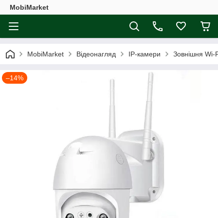
MobiMarket
MobiMarket
Відеонагляд
IP-камери
Зовнішня Wi-
–14%