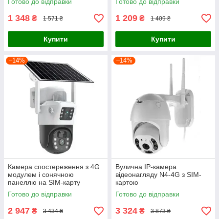
Готово до відправки
Готово до відправки
для дистанційного
будинком
спостереження
1 348
1 209
₴
₴
1 571 ₴
1 409 ₴
Купити
Купити
–14%
–14%
Камера спостереження з 4G
Вулична IP-камера
модулем і сонячною
відеонагляду N4-4G з SIM-
панеллю на SIM-карту
картою
Готово до відправки
Готово до відправки
2 947
3 324
₴
₴
3 434 ₴
3 873 ₴