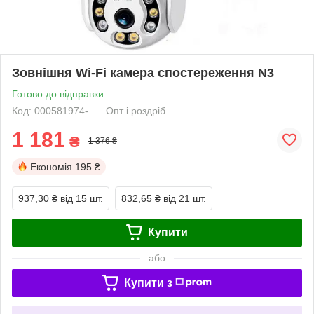
Зовнішня Wi-Fi камера спостереження N3
Готово до відправки
Код: 000581974-
Опт і роздріб
1 181
₴
1 376 ₴
Економія
195 ₴
937,30 ₴
від 15 шт.
832,65 ₴
від 21 шт.
Купити
або
Купити з