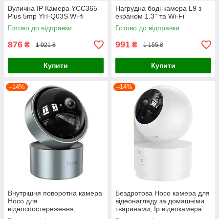
Вулична IP Камера YCC365
Нагрудна боді-камера L9 з
Plus 5mp YH-Q03S Wi-fi
екраном 1.3'' та Wi-Fi
Готово до відправки
Готово до відправки
876
991
₴
₴
1 021 ₴
1 155 ₴
Купити
Купити
–14%
–14%
Внутрішня поворотна камера
Бездротова Hoco камера для
Hoco для
відеонагляду за домашніми
відеоспостереження,
тваринами, Ip відеокамера
Бездротова IP відеокамера
White для спостереження за