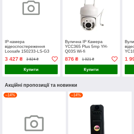
IP-камера
Вулична IP Камера
Вули
відеоспостереження
YCC365 Plus 5mp YH-
віде
Loosafe 150233-LS-G3
Q03S Wi-fi
YC1
Plus WiFi
3 427
876
1 9
₴
₴
3 824 ₴
1 021 ₴
Купити
Купити
Акційні пропозиції та новинки
–14%
–14%