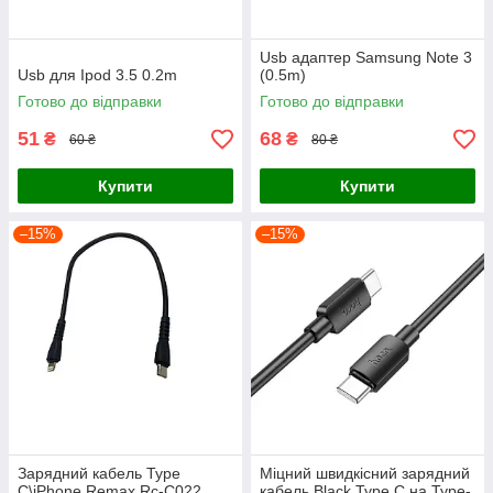
Usb адаптер Samsung Note 3
Usb для Ipod 3.5 0.2m
(0.5m)
Готово до відправки
Готово до відправки
51
68
₴
₴
60 ₴
80 ₴
Купити
Купити
–15%
–15%
Зарядний кабель Type
Міцний швидкісний зарядний
C\iPhone Remax Rc-C022
кабель Black Type C на Type-