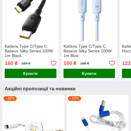
Кабель Type C/Type C
Кабель Type C/Type C
Кабе
Baseus Silky Series 100W
Baseus Silky Series 100W
Hoco
1m Black
1m Blue
160
160
122
₴
₴
186 ₴
186 ₴
Купити
Купити
Акційні пропозиції та новинки
–16%
–15%