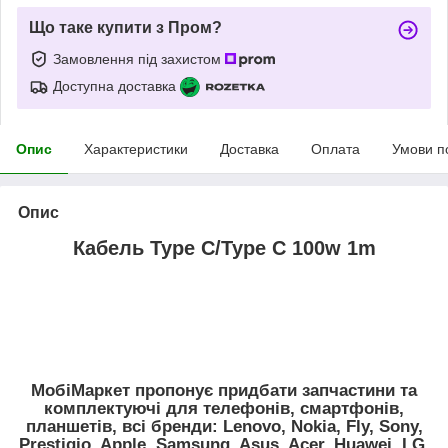
Що таке купити з Пром?
Замовлення під захистом
Доступна доставка
Опис
Характеристики
Доставка
Оплата
Умови п
Опис
Кабель Type C/Type C 100w 1m
МобiМаркет пропонує придбати запчастини та
комплектуючі для телефонів, смартфонів,
планшетів, всі бренди:
Lenovo, Nokia, Fly, Sony,
Prestigio, Apple, Samsung, Asus, Acer, Huawei, LG,