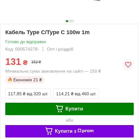
Кабель Type C/Type C 100w 1m
Готово до відправки
Код: 000574278-
Опт і роздріб
131
₴
152 ₴
Мінімальна сума замовлення на сайті — 150 ₴
Економія
21 ₴
117,85 ₴
від 320 шт.
114,21 ₴
від 460 шт.
Купити
або
Купити з