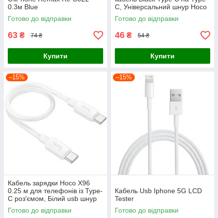
0.3м Blue
C, Універсальний шнур Hoco
0.25m для передачі даних
Готово до відправки
Готово до відправки
60W
63
46
₴
₴
74 ₴
54 ₴
Купити
Купити
–15%
–15%
Кабель зарядки Hoco X96
0.25 м для телефонів із Type-
Кабель Usb Iphone 5G LCD
C роз'ємом, Білий usb шнур
Tester
60W для швидкого
Готово до відправки
Готово до відправки
заряджання смартфонів