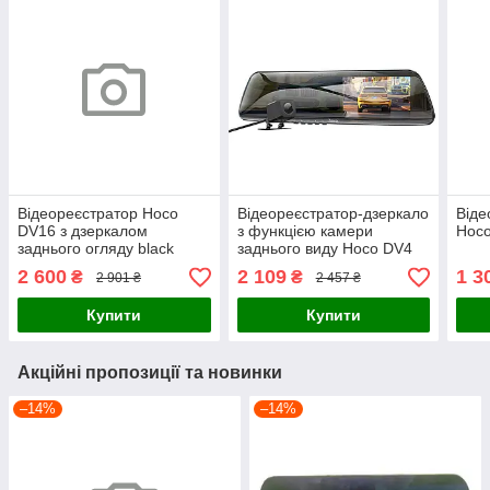
Відеореєстратор Hoco
Відеореєстратор-дзеркало
Віде
DV16 з дзеркалом
з функцією камери
Hoc
заднього огляду black
заднього виду Hoco DV4
2 600
2 109
1 3
₴
₴
2 901 ₴
2 457 ₴
Купити
Купити
Акційні пропозиції та новинки
–14%
–14%