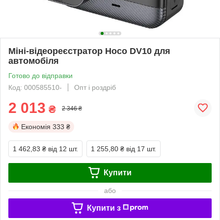
Міні-відеореєстратор Hoco DV10 для
автомобіля
Готово до відправки
Код: 000585510-
Опт і роздріб
2 013
₴
2 346 ₴
Економія
333 ₴
1 462,83 ₴
від 12 шт.
1 255,80 ₴
від 17 шт.
Купити
або
Купити з