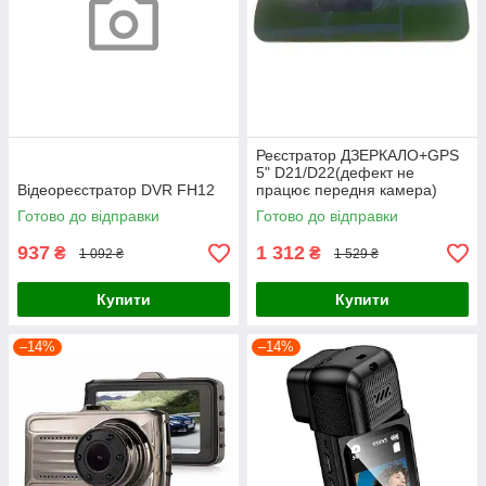
Реєстратор ДЗЕРКАЛО+GPS
5" D21/D22(дефект не
Відеореєстратор DVR FH12
працює передня камера)
Готово до відправки
Готово до відправки
937
1 312
₴
₴
1 092 ₴
1 529 ₴
Купити
Купити
–14%
–14%