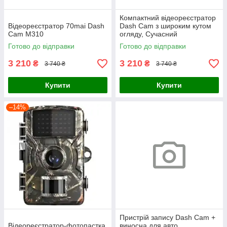
Компактний відеореєстратор
Відеореєстратор 70mai Dash
Dash Cam з широким кутом
Cam M310
огляду, Сучасний
автомобільний реєстратор
Готово до відправки
Готово до відправки
для щоденних поїздок
3 210
3 210
₴
₴
3 740 ₴
3 740 ₴
Купити
Купити
–14%
Пристрій запису Dash Cam +
Відеореєстратор-фотопастка
виносна для авто,