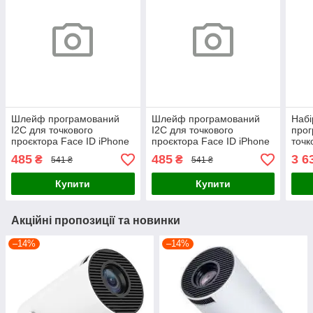
Шлейф програмований
Шлейф програмований
Набі
I2C для точкового
I2C для точкового
прог
проєктора Face ID iPhone
проєктора Face ID iPhone
точк
XS
XS Max
ID i
485
485
3 6
₴
₴
541 ₴
541 ₴
Купити
Купити
Акційні пропозиції та новинки
–14%
–14%