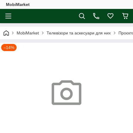
MobiMarket
MobiMarket
Телевізори та аскесуари для них
Проєкт
–14%