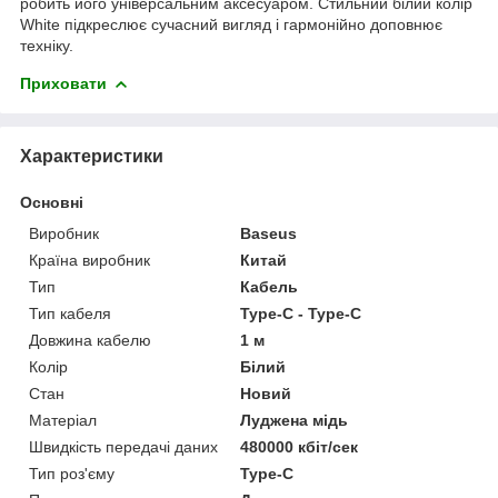
робить його універсальним аксесуаром. Стильний білий колір
White підкреслює сучасний вигляд і гармонійно доповнює
техніку.
Приховати
Характеристики
Основні
Виробник
Baseus
Країна виробник
Китай
Тип
Кабель
Тип кабеля
Type-C - Type-C
Довжина кабелю
1 м
Колір
Білий
Стан
Новий
Матеріал
Луджена мідь
Швидкість передачі даних
480000 кбіт/сек
Тип роз'єму
Type-C