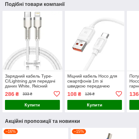
Подібні товари компанії
Зарядний кабель Type-
Міцний кабель Hoco для
Поту
C/Lightning для передачі
смартфонів 1m зі
Hoco
даних White, Якісний
швидкою передачею
гарн
практичний шнур 20W для
даних, Білий сучасний
type
286
108
136
₴
₴
333 ₴
126 ₴
швидкої зарядки iPhone 2
крактичний шнур для
заря
м
швидкої зарядки 100W
обп
Купити
Купити
Акційні пропозиції та новинки
–16%
–15%