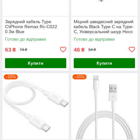
Зарядний кабель Type
Міцний швидкісний зарядний
C\iPhone Remax Rc-C022
кабель Black Type C на Type-
0.3м Blue
C, Універсальний шнур Hoco
0.25m для передачі даних
Готово до відправки
Готово до відправки
60W
63
46
₴
₴
74 ₴
54 ₴
Купити
Купити
–15%
–15%