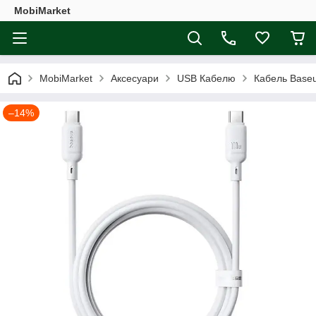
MobiMarket
MobiMarket
Аксесуари
USB Кабелю
Кабель Baseu
–14%