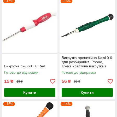
–17%
–15%
Викрутка прецизійна Kaisi 0.6
для розбирання IPhone,
Викрутка bk-660 T6 Red
Тонка хрестова викрутка з
намагніченим наконечником
Готово до відправки
Готово до відправки
для ремонту
15
56
₴
₴
18 ₴
66 ₴
Купити
Купити
–15%
–14%