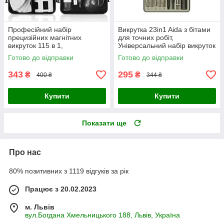
Професійний набір
Викрутка 23in1 Aida з бітами
прецизійних магнітних
для точних робіт,
викруток 115 в 1,
Універсальний набір викруток
Універсальний інструмент
з насадками для ремонту
Готово до відправки
Готово до відправки
для ремонту електроніки
дрібної техніки
343
295
₴
₴
400 ₴
344 ₴
Купити
Купити
Показати ще
Про нас
80% позитивних з 1119 відгуків за рік
Працює з 20.02.2023
м. Львів
вул.Богдана Хмельницького 188, Львів, Україна