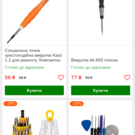
Спеціальна точна
хрестоподібна викрутка Kaisi
1.2 для ремонту, Компактна
Викрутка bk-660 плоска
викрутка для розбирання
Готово до відправки
Готово до відправки
електроніки та гаджетів
56
77
₴
₴
66 ₴
90 ₴
Купити
Купити
–14%
–14%