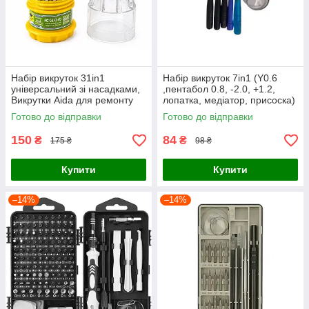
Набір викруток 31in1
Набір викруток 7in1 (Y0.6
універсальний зі насадками,
,пентабол 0.8, -2.0, +1.2,
Викрутки Aida для ремонту
лопатка, медіатор, присоска)
мобільних телефонів та
Готово до відправки
Готово до відправки
ноутбуків з бітами
150
84
₴
₴
175 ₴
98 ₴
Купити
Купити
–14%
–14%