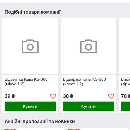
Подібні товари компанії
Відвертка Kaisi KS-368
Відвертка Kaisi KS-368
Викр
(мінус 1.2)
(хрест 1.2)
(зір
39
38
78
₴
₴
Купити
Купити
Акційні пропозиції та новинки