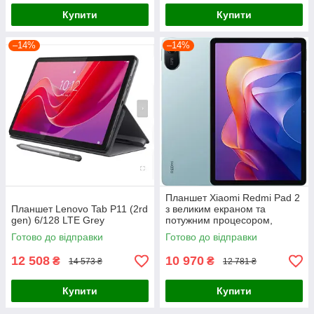
Купити
Купити
–14%
–14%
Планшет Xiaomi Redmi Pad 2
Планшет Lenovo Tab P11 (2rd
з великим екраном та
gen) 6/128 LTE Grey
потужним процесором,
Надійний планшет 8/256 для
Готово до відправки
Готово до відправки
перегляду фільмів Green
12 508
10 970
₴
₴
14 573 ₴
12 781 ₴
Купити
Купити