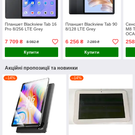
Планшет Blackview Tab 16
Планшет Blackview Tab 90
Сенс
Pro 8/256 LTE Grey
8/128 LTE Grey
M8 T
OCA
7 709
6 256
258
₴
₴
8 982 ₴
7 289 ₴
Купити
Купити
Акційні пропозиції та новинки
–14%
–14%