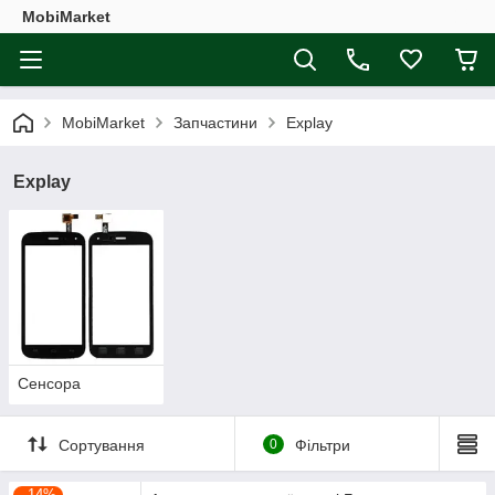
MobiMarket
MobiMarket
Запчастини
Explay
Explay
Сенсора
Сортування
0
Фільтри
–14%